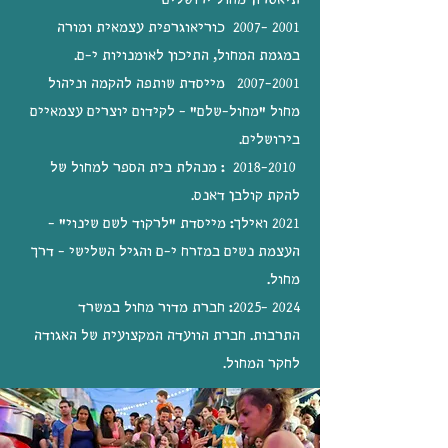
תיאטרון מחול ירושלים
2001 –2007 כוריאוגרפית עצמאית ומורה
במגמת המחול, התיכון לאומנויות י-ם.
2001–2007 מייסדת שותפה להקמה וניהול
מחול "מחול-שלם" - לקידום יוצרים עצמאיים
בירושלים.
2010–2018 : מנהלת בית הספר למחול של
להקת קולבן דאנס.
2021 ואילך: מייסדת "לרקוד לשם שינוי" -
העצמת נשים במזרח י-ם והגיל השלישי - דרך
מחול.
2024 -2025
: חברת מדור מחול במשרד
התרבות.
חברת הוועדה המקצועית של האגודה
לחקר המחול.