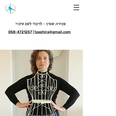
צפירה שטרן - לרקוד לשם שינוי
058-4721257
|
tzaphira@gmail.com