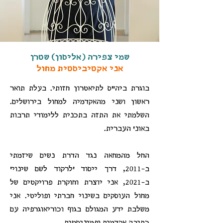
שמי צפירה (אליסון) שטרן
אני אקטיביסטית מחול
בוגרת ביה"ס לתיאטרון חזותי. בעלת תואר
ראשון ושני מהאקדמיה למחול בירושלים.
השלמתי את התזה בתכנית ללימודי תרבות
באונ' העברית.
החל מהמחאה נגד הדרת נשים שיזמתי
ב-2011, דרך ייסוד 'לרקוד לשם שינוי'
ב-2021, אני יוצרת וחוקרת פרויקטים של
מחול העוסקים בשינוי חברתי ופוליטי. אני
משלבת ידע המגולם בגוף וכוריאוגרפיה עם
כתיבה אקדמית ופמיניסטית .