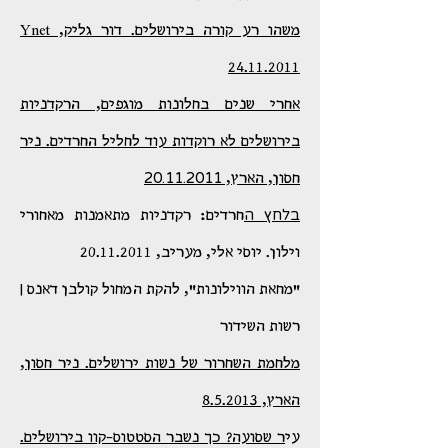
משהו רע קורה בירושלים. דור גליק, Ynet
24.11.2011
אחרי שנים בחלונות מוגפים, הרקדניות
בירושלים לא רוקדות עוד לחליל החרדים. ניר
20.11.2011
חסון, הארץ,
בלחץ ה
חרדים: רקדניות מתאמנות מאחורי
וילון. יוסי אלי, מעריב, 20.11.2011
"מחאת הווילונות", להקת המחול קולבן דאנס |
רשות השידור
מלחמת השחרור של נשות ירושלים. ניר חסון,
הארץ, 8.5.2013
עי
ר שסועה? כך נשבר הסטטוס-קוו בירושלים.